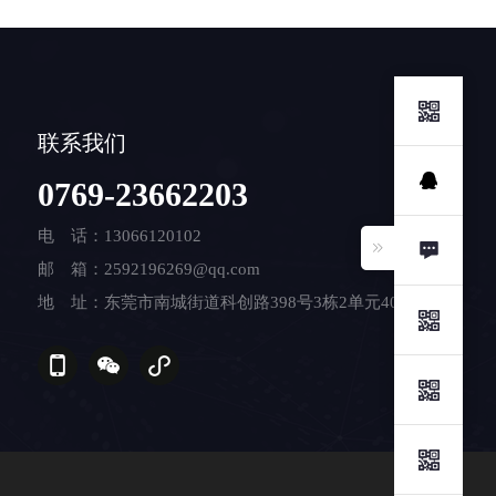
联系我们
0769-23662203
电 话：13066120102
邮 箱：2592196269@qq.com
地 址：东莞市南城街道科创路398号3栋2单元408室