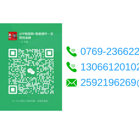
0769-23662
1306612010
2592196269