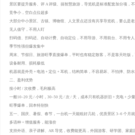
景区要提升服务、评 A 评级、搞智慧旅游，导览机是标准配套加分项，
竞争小，空白点位超多
大部分中小景区、古镇、博物馆、人文景点还没有共享导览机，要么是老
无人值守，不用人盯
扫码借、扫码还、自动计费、自动定位，不用导游、不用前台、不用专人看
季节性强但爆发集中
周末、节假日、旅游旺季直接爆单，平时也有稳定散客，不是靠天吃饭，
设备耐用、损耗极低
机器就是外壳 + 电池 + 定位 + 耳机，结构简单，不容易坏、不怕摔、
二、盈利优势
按小时 / 次收费，毛利极高
一般10–20 元 / 小时，30–50 元 / 次 / 天，成本只有机器折旧 + 充电
旺季爆单，回本特别快
五一、国庆、暑假、春节，一台机一天能租好几轮，优质景区 3–6 个月
多语种 + 增值服务，能涨价
支持外语、亲子讲解、AR 导览，收费能更高，外国游客、研学团、家庭