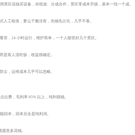
不用景区花钱买设备，你投放、分成合作，景区零成本升级，基本一找一个成。
式人工租借，要么干脆没有，先铺先占坑，几乎不卷。
管，24 小时运行，维护简单，一个人能管好几个景区。
而是靠人流吃饭，收益很确定。
防水防尘，运维成本几乎可以忽略。
 + 少量点位费，毛利率 85% 以上，纯利很稳。
就能回本，回本后全是纯利润。
团愿意多花钱。