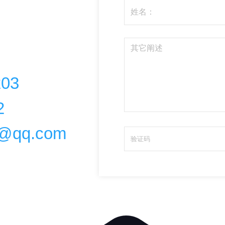
203
2
@qq.com