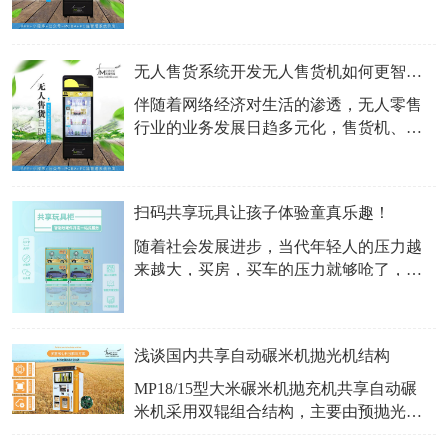
像传统的自行车制造行业，在共享单车的
用户并不是特别满意，可能还需要绕个大
带动下又恢复了生产，并产生了大量订
弯才能拿快递
单。同时，共享经济也有不同的观点，有
无人售货系统开发无人售货机如何更智能？
的对共享经济保持向往，有的则是持怀疑
态度，那么共享产品是群众使用的，就应
伴随着网络经济对生活的渗透，无人零售
该由群众来判断，产品不适合需求，自然
行业的业务发展日趋多元化，售货机、饮
会被淘汰。​扫
料机、自助榨汁机、自助咖啡机、自助售
酒机、饭盒贩卖机等各种零售功能在城市
的大街小巷随处可见。​新冠肺炎爆发后，
扫码共享玩具让孩子体验童真乐趣！
更是大量出现了口罩自动贩卖机、自助贩
卖机等医药无人零售业务，在企业不断扩
随着社会发展进步，当代年轻人的压力越
张的同时，也带来了新的挑战和机遇。工
来越大，买房，买车的压力就够呛了，所
业难点1.
以很多年轻人都选择只生一两个小孩，重
在培养，都很舍得投资在小孩身上，上各
种培训班，兴趣班，对于学龄前的家长，
浅谈国内共享自动碾米机抛光机结构
常常会遇到这样的困扰，就是高价为孩子
选购了一辆儿童电动车，贵不说，而且放
MP18/15型大米碾米机抛充机共享自动碾
在家里非常占用空间。更不方便的是孩子
米机采用双辊组合结构，主要由预抛光
要使用的时候
室、抛光室、水液箱、水液开关、输液管