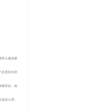
携带儿童的家
子在景区内所
麻烦存在，如
及逆反心理，