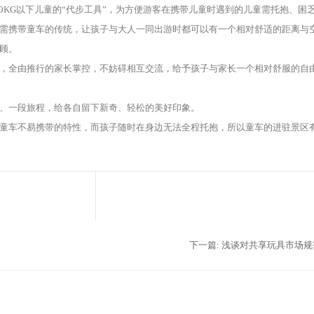
30KG以下儿童的“代步工具”，为方便游客在携带儿童时遇到的儿童需托抱、困
需携带童车的传统，让孩子与大人一同出游时都可以有一个相对舒适的距离与
顾。
，全由推行的家长掌控，不妨碍相互交流，给予孩子与家长一个相对舒服的自
、一段旅程，给各自留下新奇、轻松的美好印象。
童车不易携带的特性，而孩子随时在身边无法全程托抱，所以童车的进驻景区
下一篇:
浅谈对共享玩具市场规