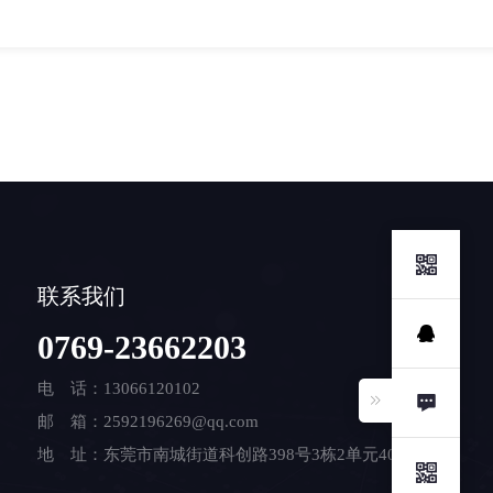
联系我们
0769-23662203
电 话：13066120102
邮 箱：2592196269@qq.com
地 址：东莞市南城街道科创路398号3栋2单元408室