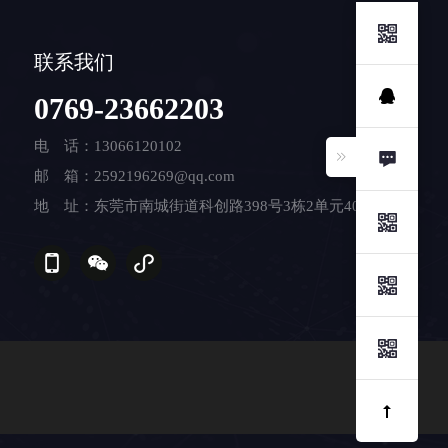
联系我们
0769-23662203
电 话：13066120102
邮 箱：2592196269@qq.com
地 址：东莞市南城街道科创路398号3栋2单元408室