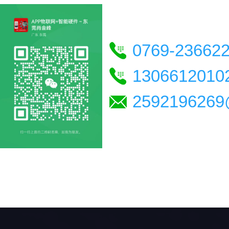
0769-23662
1306612010
2592196269