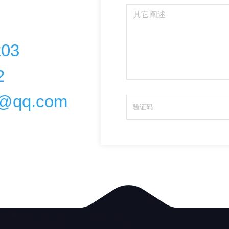
203
2
@qq.com